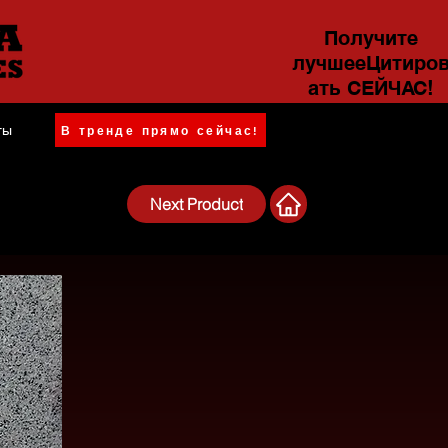
Получите
лучшееЦитиро
ать СЕЙЧАС!
ты
В тренде прямо сейчас!
Next Product