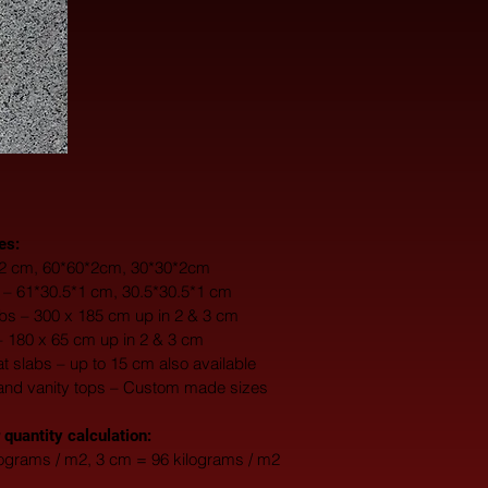
es:
0*2 cm, 60*60*2cm, 30*30*2cm
s – 61*30.5*1 cm, 30.5*30.5*1 cm
s – 300 x 185 cm up in 2 & 3 cm
– 180 x 65 cm up in 2 & 3 cm
fat slabs – up to 15 cm also available
and vanity tops – Custom made sizes
 quantity calculation:
lograms / m2, 3 cm = 96 kilograms / m2