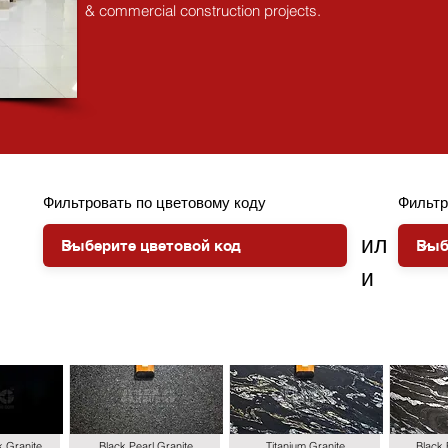
& commercial construction projects.
Фильтровать по цветовому коду
Фильтр
ил
и
k Granite
Black Pearl Granite
Titanium Granite
Black 