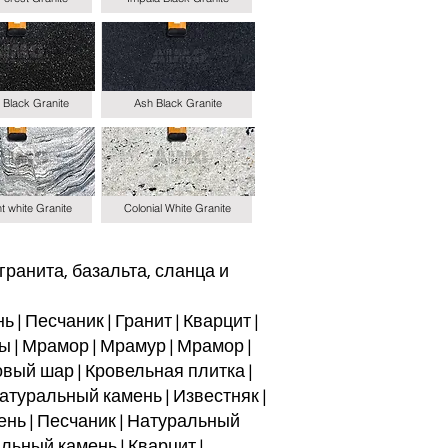
 Black Granite
Ash Black Granite
t white Granite
Colonial White Granite
ранита, базальта, сланца и
 | Песчаник | Гранит | Кварцит |
 | Мрамор | Мрамур | Мрамор |
овый шар | Кровельная плитка |
атуральный камень | Известняк |
ень | Песчаник | Натуральный
альный камень | Кварцит |