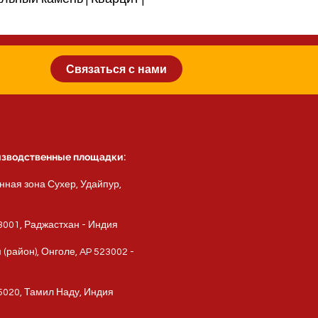
Связаться с нами
изводственные площадки:
нная зона Сухер, Удайпур,
343001, Раджастхан - Индия
(район), Онголе, AP 523002 -
25020, Тамил Наду, Индия