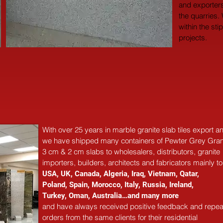
and exporters
the quarries.
within the sti
projects.
With over 25 years in marble 
granite 
slab tiles export 
we have shipped many containers of Pewter Grey Gran
3 cm & 2 cm slabs to wholesalers, distributors, granite
importers, builders, architects and fabricators mainly to
USA, UK, Canada, Algeria, Iraq, Vietnam, Qatar,
Poland, Spain, Morocco, Italy, Russia, Ireland,
Turkey, Oman, Australia…and many more
and have always received positive feedback and repea
orders from the same clients for their residential