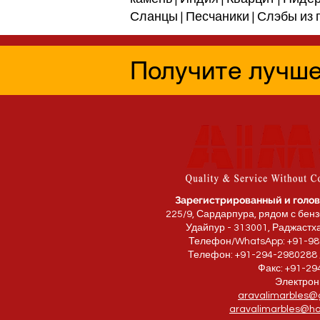
Сланцы | Песчаники | Слэбы из
Получите лучше
Зарегистрированный и голов
225/9, Сардарпура, рядом с бен
Удайпур - 313001, Раджаст
Телефон/WhatsApp: +91-9
Телефон: +91-294-2980288 
Факс: +91-2
Электрон
aravalimarbles@
aravalimarbles@ho