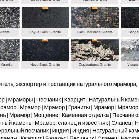
Granite
Spyke Black Granite
Black Marinace Granite
Bengal
k Granite
Nova Black Granite
Copacabana Granite
Viscoun
ль, экспортер и поставщик натурального мрамора, г
р | Мраморы | Песчаник | Кварцит | Натуральный камень
рамор | Мрамор | Мрамор | Граниты | Мрамор | Мраморы
ень | Мрамор | Мощение | Каменная отделка | Песчаник
ый камень | Мрамор, сланец и известняк | Сланец | Н
туральный песчаник | Индия | Индия | Натуральный кам
рланды | Кварцит | Базальт | Песчаник | Сланец | Натур