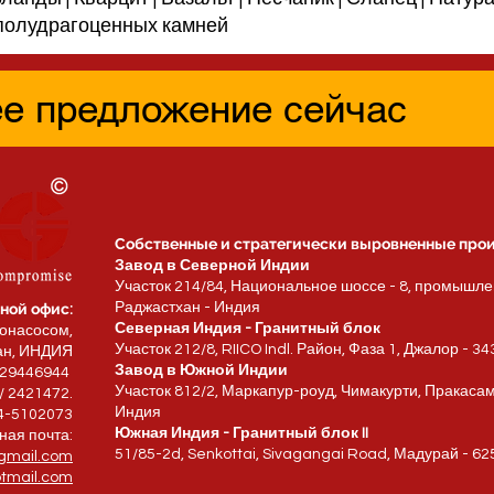
 полудрагоценных камней
е предложение сейчас
Собственные и стратегически выровненные про
Завод в Северной Индии
Участок 214/84, Национальное шоссе - 8, промышле
ной офис:
Раджастхан - Индия
Северная Индия - Гранитный блок
зонасосом,
Участок 212/8, RIICO Indl. Район, Фаза 1, Джалор - 
хан, ИНДИЯ
Завод в Южной Индии
829446944
Участок 812/2, Маркапур-роуд, Чимакурти, Пракасам 
/ 2421472.
Индия
94-5102073
Южная Индия - Гранитный блок II
ная почта:
51/85-2d, Senkottai, Sivagangai Road, Мадурай - 6
gmail.com
tmail.com