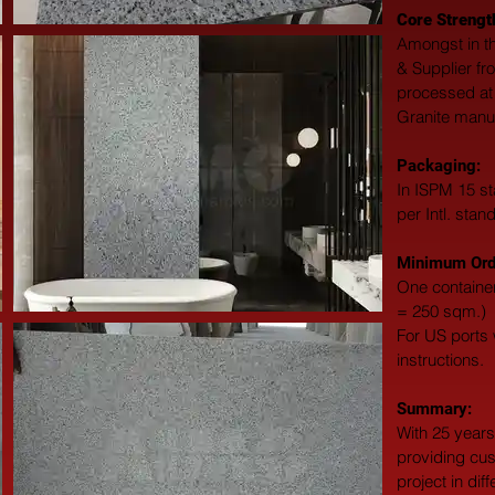
Core Strengt
Amongst in th
& Supplier fr
processed at 
Granite manuf
Packaging: 
In ISPM 15 st
per Intl. stan
Minimum Orde
One container
= 250 sqm.)
For US ports w
instructions.
Summary: 
With 25 years
providing cus
project in dif