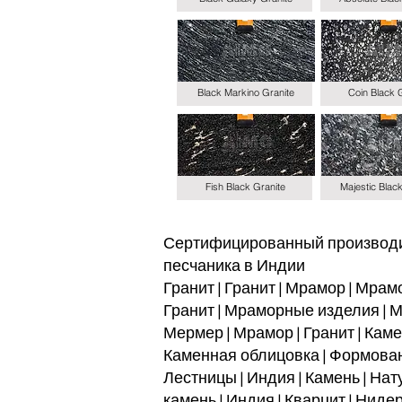
Black Markino Granite
Coin Black 
Fish Black Granite
Majestic Blac
Сертифицированный производите
песчаника в Индии
Гранит | Гранит | Мрамор | Мрамо
Гранит | Мраморные изделия | М
Мермер | Мрамор | Гранит | Кам
Каменная облицовка | Формованн
Лестницы | Индия | Камень | На
камень | Индия | Кварцит | Ниде