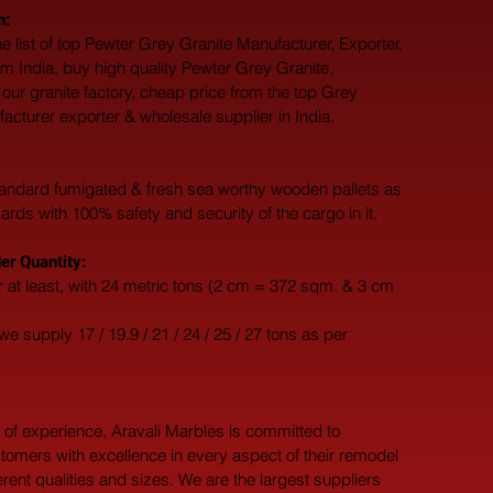
h:
e list of top Pewter Grey Granite Manufacturer, Exporter, 
om India, buy high quality Pewter Grey Granite, 
our granite factory, cheap price from the top Grey 
acturer exporter & wholesale supplier in India.
andard fumigated & fresh sea worthy wooden pallets as 
dards with 100% safety and security of the cargo in it.
r Quantity:
 at least, with 24 metric tons (2 cm = 372 sqm. & 3 cm 
e supply 17 / 19.9 / 21 / 24 / 25 / 27 tons as per 
 of experience, Aravali Marbles is committed to 
tomers with excellence in every aspect of their remodel 
ferent qualities and sizes. We are the largest suppliers 