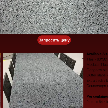
Запросить цену
Available Siz
Tiles - 60*3
Modular Tile
Gangsaw slab
Cutter slabs 
Extra thick / 
Countertops 
​Per container
2 cm = 64 ki