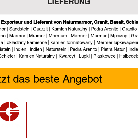
LIEFERUNG
er, Exporteur und Lieferant von Naturmarmor, Granit, Basalt, Schi
or | Sandstein | Quarzit | Kamien Naturalny | Pedra Arenito | Granito
rmo | Marmor | Mramor | Marmura | Marmor | Mermer | Мрамор | Gran
a | okładziny kamienne | kamień formatowany | Mermer lupkiwapienie |
tein | Indien | Indien | Naturstein | Pedra Arenito | Pietra Natur | Indien
Schiefer | Kamien Naturalny | Kwarcyt | Lupki | Piaskowce | Halbedels
etzt das beste Angebot
Eigene und strategisch ausgerichtete Produktionsst
Nordindien-Fabrik
Grundstück 214/84, National Highway - 8, Industrieg
Hauptsitz:
- Indien