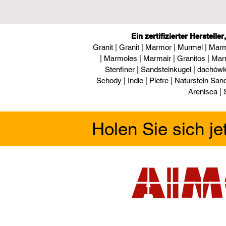
Ein zertifizierter Herstell
Granit | Granit | Marmor | Murmel | Marm
| Marmoles | Marmair | Granitos | Ma
Stenfiner | Sandsteinkugel | dachówk
Schody | Indie | Pietre | Naturstein Sands
Arenisca | 
Holen Sie sich j
Eingetragen & 