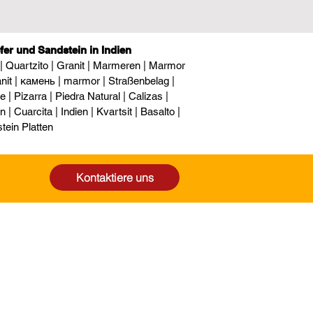
efer und Sandstein in Indien
 | Quartzito | Granit | Marmeren | Marmor
it | камень | marmor | Straßenbelag |
 Pizarra | Piedra Natural | Calizas |
 | Cuarcita | Indien | Kvartsit | Basalto |
tein Platten
Kontaktiere uns
andorte:
ebiet Sukher, Udaipur, Rajasthan