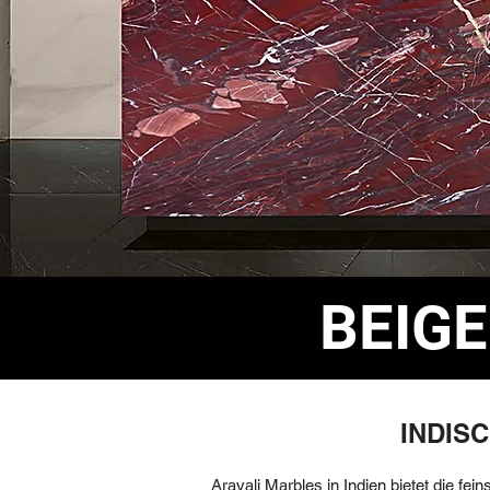
BEIG
INDIS
Aravali Marbles in Indien bietet die f