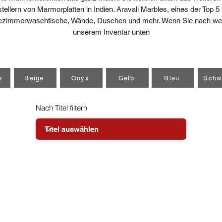
ellern von Marmorplatten in Indien. Aravali Marbles, eines der Top 
dezimmerwaschtische, Wände, Duschen und mehr. Wenn Sie nach weite
unserem Inventar unten
s
Beige
Onyx
Gelb
Blau
Schw
Nach Titel filtern