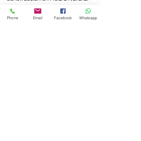
Phone
Email
Facebook
Whatsapp
Obtenga la mejor cotización ahora
Contáctenos
Registrado y oficina central:
225/9, Sardarpura, Cerca del surtidor de
gasolina, Udaipur - 313001, Rajasthan,
INDIA
Teléfono/Whatsapp:
+91-9829446944
Teléfono: +91-294-2980288 / 2421472.
Fax:
+91-294-5102073
Correo
Email:
aravalimarbles@gmail.com
aravalimarbles@hotmail.com