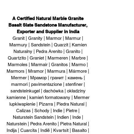
A Certified Natural Marble Granite
Basalt Slate Sandstone Manufacturer,
Exporter and Supplier in India
Granit | Granity | Marmor | Marmur |
Marmury | Sandstein | Quarzit | Kamien
Naturalny | Pedra Arenito | Granito |
Quartzito | Graniet | Marmeren | Marbre |
Marmoles | Marmair | Granitos | Marmo |
Marmors | Mramor | Marmura | Mármore |
Mermer | Мрамор | гранит | камень |
marmori | pavimentazione | stenfiner |
sandsteinkugel | dachówka | okładziny
kamienne | kamień formatowany | Mermer
lupkiwapienie | Pizarra | Piedra Natural |
Calizas | Schody | Indie | Pietre |
Naturstein Sandstein | Indien | Inde |
Naturstein | Pedra Arenito | Pietra Natural |
Indija | Cuarcita | Indië | Kvartsit | Basalto |