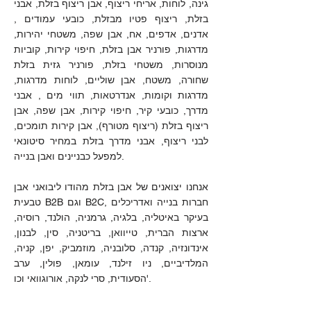
גינה, לוחות, אריחי ריצוף, אבן ריצוף בזלת, אבני
בזלת, ריצוף פטיו מבזלת, כובעי עמודים ,
אדנים, אדפים, אח, אבן שפה, משטחי יהירות,
מדרגות, פורניר אבן בזלת, חיפוי קירות, קוביות
מנוסרות, משטחי בזלת, פורניר גזית בזלת
שחורה, משטח, אבן שוליים, לוחות מדרגות,
מדרגות וקומות, אנדרטאות, תווי מים , אבני
מדרך, כובעי קיר, חיפוי קירות, אבן שפה, אבן
ריצוף בזלת (ריצוף מטורף), אבן קירות תומכים,
לבני ריצוף, אבני מדרך בזלת במחיר סיטונאי
למפעל כבניינים ואבן בנייה.
אנחנו יצואנים של אבן בזלת מהודו ליבואני אבן
טבעית B2B וגם B2C, חברות בנייה ואדריכלים
בעיקר באיטליה, בלגיה, גרמניה, הולנד, רוסיה,
ארצות הברית, טייוואן, בריטניה, סין, לבנון,
אינדונזיה, קנדה, סלובניה, מוזמביק, יפן, קניה,
המלדיביים, ניו זילנד, עומאן, פולין, ערב
הסעודית, סרי לנקה, אורוגוואי וכו'.