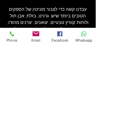
עבדנו קשה כדי לצבור מוניטין של הספקים
הטובים ביותר שיש, גרניט, בזלת, אבן חול
ולוחות קוורץ טבעיים, יצואנים, יצרנים מהודו,
ואנחנו מוכנים להמשיך לעבוד קשה כדי לזכות
בהזדמנות להפוך את החללים שלך מהרגיל
Phone
Email
Facebook
Whatsapp
ומיושן עד יוצא דופן ומעודן.
בקש הערכה בחינם עוד היום
התחל כאן
A Certified Natural Marble Granite
Basalt Slate Sandstone Manufacturer,
Exporter and Supplier in India
Granit | Granity | Marmor | Marmur |
Marmury | Sandstein | Quarzit | Kamien
Naturalny | Pedra Arenito | Granito |