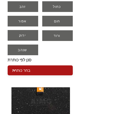
כחול
זהב
חום
אפור
ירוק
ורוד
שנהב
סנן לפי כותרת