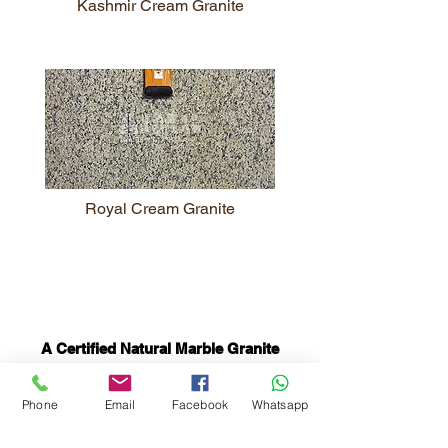
Kashmir Cream Granite
Royal Cream Granite
A Certified Natural Marble Granite
Basalt Slate Sandstone Manufacturer,
Exporter and Supplier in India
Phone
Email
Facebook
Whatsapp
Granit | Granity | Marmor | Marmur |
Marmury | Sandstein | Quarzit | Kamien