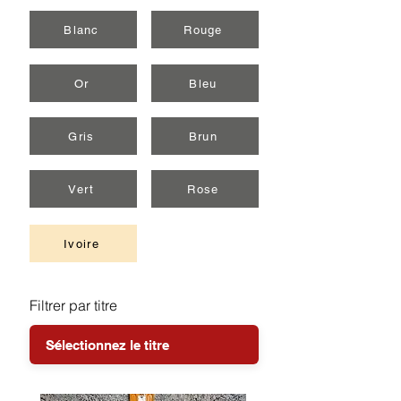
Blanc
Rouge
Or
Bleu
Gris
Brun
Vert
Rose
Ivoire
Filtrer par titre