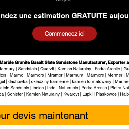
dez une estimation GRATUITE aujou
Commencez ici
 Marble Granite Basalt Slate Sandstone Manufacturer, Exporter a
armury | Sandstein | Quarzit | Kamien Naturalny | Pedra Arenito | Gra
itos | Marmo | Marmors | Mramor | Marmura | Mármore | Mermer | М
gel | dachówka | okładziny kamienne | kamień formatowany | Mermer l
tein Sandstein | Indien | Inde | Naturstein | Pedra Arenito | Pietra Natur
ca | Schiefer | Kamien Naturalny | Kwarcyt | Lupki | Piaskowce | Halb
eur devis maintenant