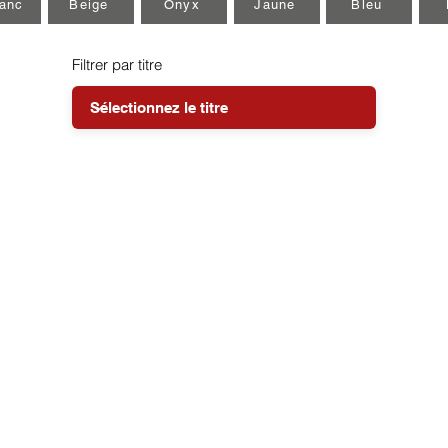
lanc
Beige
Onyx
Jaune
Bleu
Filtrer par titre