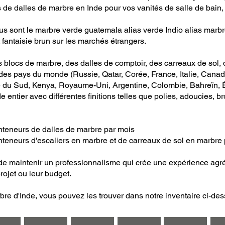
s de dalles de marbre en Inde pour vos vanités de salle de bain
 sont le marbre verde guatemala alias verde Indio alias marbre 
it fantaisie brun sur les marchés étrangers.
 blocs de marbre, des dalles de comptoir, des carreaux de sol, 
des pays du monde (Russie, Qatar, Corée, France, Italie, Cana
ue du Sud, Kenya, Royaume-Uni, Argentine, Colombie, Bahreïn, 
e entier avec différentes finitions telles que polies, adoucies, 
nteneurs de dalles de marbre par mois
teneurs d'escaliers en marbre et de carreaux de sol en marbre
est de maintenir un professionnalisme qui crée une expérience ag
projet ou leur budget.
re d'Inde, vous pouvez les trouver dans notre inventaire ci-des