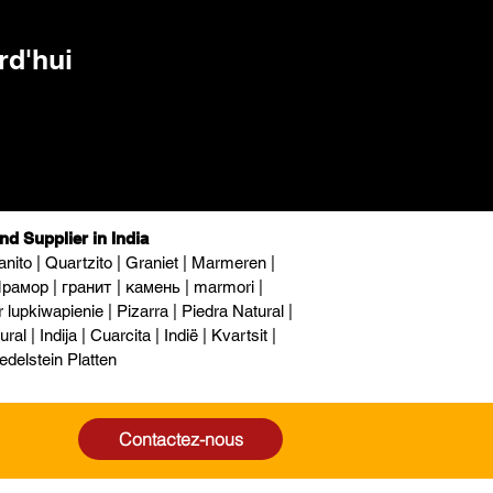
rd'hui
nd Supplier in India
nito | Quartzito | Graniet | Marmeren |
рамор | гранит | камень | marmori |
upkiwapienie | Pizarra | Piedra Natural |
al | Indija | Cuarcita | Indië | Kvartsit |
edelstein Platten
Contactez-nous