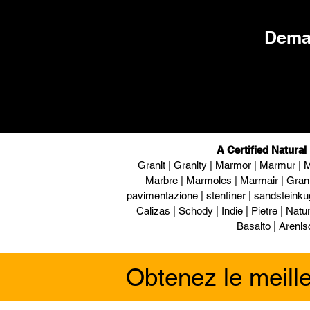
Deman
A Certified Natural
Granit | Granity | Marmor | Marmur | M
Marbre | Marmoles | Marmair | Gran
pavimentazione | stenfiner | sandsteinku
Calizas | Schody | Indie | Pietre | Naturs
Basalto | Arenis
Obtenez le meill