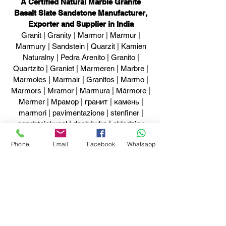
A Certified Natural Marble Granite
Basalt Slate Sandstone Manufacturer,
Exporter and Supplier in India
Granit | Granity | Marmor | Marmur |
Marmury | Sandstein | Quarzit | Kamien
Naturalny | Pedra Arenito | Granito |
Quartzito | Graniet | Marmeren | Marbre |
Marmoles | Marmair | Granitos | Marmo |
Marmors | Mramor | Marmura | Mármore |
Mermer | Мрамор | гранит | камень |
marmori | pavimentazione | stenfiner |
sandsteinkugel | dachówka | okładziny
kamienne | kamień formatowany | Mermer
Phone
Email
Facebook
Whatsapp
lupkiwapienie | Pizarra | Piedra Natural |
Calizas | Schody | Indie | Pietre |
Naturstein Sandstein | Indien | Inde |
Naturstein | Pedra Arenito | Pietra Natural |
Indija | Cuarcita | Indië | Kvartsit | Basalto |
Arenisca | Schiefer | Kamien Naturalny |
Kwarcyt | Lupki | Piaskowce |
Halbedelstein Platten